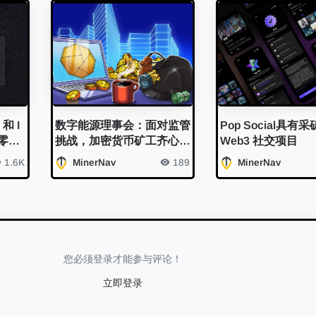
和 I
数字能源理事会：面对监管
Pop Social具有
用零知
挑战，加密货币矿工齐心协
Web3 社交项目
力支持友好政策
1.6K
MinerNav
189
MinerNav
您必须登录才能参与评论！
立即登录