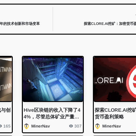
4 年的技术创新和市场变革
探索CLORE.AI挖矿：加密货币
战与创
Hive区块链的收入下降了4
探索CLORE.AI
4%，尽管总体矿业产量激
货币盈利策略
增
165
MinerNav
307
MinerNav