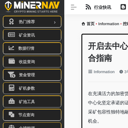
行业快讯
热门推荐
首页
•
Information
•
挖
矿业资讯
开启去中心
数据行情
合指南
收益查询
Information
3年
资金管理
矿机参数
在充满活力的加密
矿池工具
中心化坚定承诺的
采矿包容性独特地
节点查询
机会。