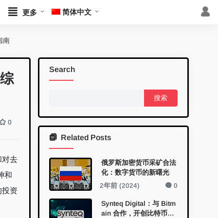
简体中文
更多
指南
Search
矿综
搜
索：
0
Related Posts
和对去
俄罗斯加密货币采矿合法
化：数字货币的新曙光
神和
2年前 (2024)
0
的投资
Synteq Digital：与 Bitm
ain 合作，开创比特币挖