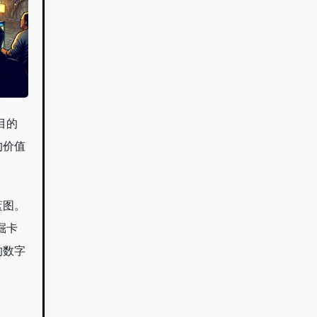
目的
的价值
蓝图。
掘卡
的数字