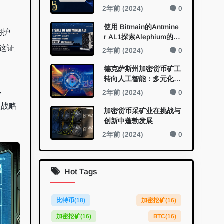
矿的未来
2年前 (2024)
0
使用 Bitmain的Antmine
拥护
r AL1探索Alephium的开
采新视野
这证
2年前 (2024)
0
德克萨斯州加密货币矿工
转向人工智能：多元化的
新领域
，
2年前 (2024)
0
性战略
加密货币采矿业在挑战与
创新中蓬勃发展
2年前 (2024)
0
Hot Tags
比特币
(18)
加密挖矿
(16)
加密挖矿
(16)
BTC
(16)