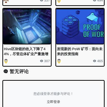
337
494
Hive区块链的收入下降了4
发现新的 PoW 矿币：面向未
4%，尽管总体矿业产量激增
来的投资指南
307
465
暂无评论
您必须登录才能参与评论！
立即登录