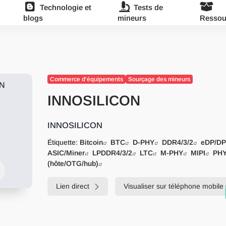
Technologie et
Tests de
blogs
mineurs
Ressou
Commerce d'équipements
Sourçage des mineurs
INNOSILICON
INNOSILICON
Étiquette:
Bitcoin
BTC
D-PHY
DDR4/3/2
eDP/D
ASIC/Miner
LPDDR4/3/2
LTC
M-PHY
MIPI
PHY
(hôte/OTG/hub)
Lien direct
Visualiser sur téléphone mobile