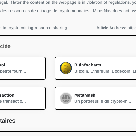
egal. If later the content on the webpage is in violation of regulations, y
s les ressources de minage de cryptomonnaies | MinerNav does not ass
 to crypto mining resource sharing.
Article Address: http
ciée
rol
Bitinfocharts
etrol fourn...
saction
MetaMask
 transactio...
Un portefeuille de crypto-m...
aires