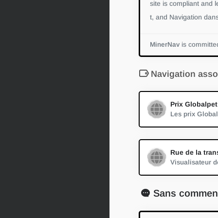
site is compliant and l
t, and Navigation dan
MinerNav
is committed
Navigation asso
Prix Globalpet
Les prix Globalp
Rue de la tran
Visualisateur de
Sans comment