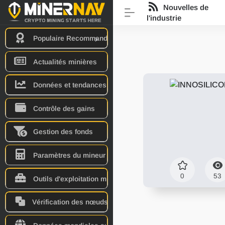
Nouvelles de
l'industrie
Populaire Recommander
Actualités minières
Données et tendances
Contrôle des gains
Gestion des fonds
Paramètres du mineur
0
53
Outils d'exploitation minière
Vérification des nœuds