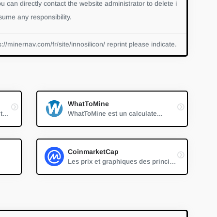
ou can directly contact the website administrator to delete i
ume any responsibility.
s://minernav.com/fr/site/innosilicon/ reprint please indicate.
WhatToMine
Bitcoin, Ethereum, Dogecoin, Litecoin - prix, récompense, difficulté, hashrate, capitalisation boursière, temps de bloc, nombre de blocs
WhatToMine est un calculate...
CoinmarketCap
Les prix et graphiques des principales cryptomonnaies, classées par capitalisation boursière. Accès gratuit aux données actuelles et historiques de Bitcoin ainsi que de milliers d'autres cryptomonnaies.