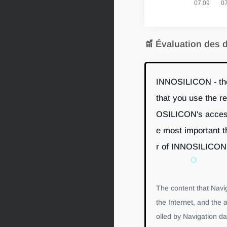
Évaluation des 
INNOSILICON - the
that you use the r
OSILICON's access 
e most important t
r of INNOSILICON s
The content that Navi
the Internet, and the a
olled by Navigation d