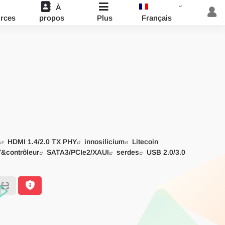
À
Français
rces
propos
Plus
P
HDMI 1.4/2.0 TX PHY
innosilicium
Litecoin
&contrôleur
SATA3/PCIe2/XAUI
serdes
USB 2.0/3.0