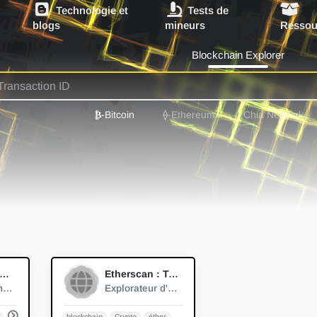
Technologie et
Tests de
blogs
mineurs
Ressou
Blockchain Explorer
₿
-Bitcoin
⟠
-Ethereum
Chia Network
0
0
atistiques du MiningPoolStats
Etherscan : Traqueur de nœuds
Répartition en temps réel de la puissance de hachage des pools de minage PoW.
Explorateur d'informations ...
Échanges
blockchain
Crypto
éther
Ethereum