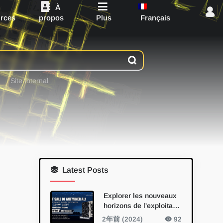
À
Français
rces
propos
Plus
Site Internal
Latest Posts
Explorer les nouveaux
horizons de l'exploitati
on minière de l'alephiu
2年前 (2024)
92