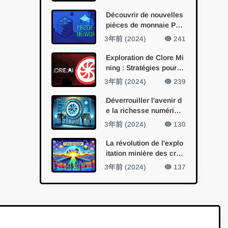
m avec l'Antminer AL1
de Bitmain
Découvrir de nouvelles
pièces de monnaie Po
W : Un guide pour des i
3年前 (2024)
241
nvestissements à l'épr
euve du temps
Exploration de Clore Mi
ning : Stratégies pour d
es entreprises rentable
3年前 (2024)
239
s dans le domaine des
crypto-monnaies
Déverrouiller l'avenir d
e la richesse numériqu
e décentralisée : Un gu
3年前 (2024)
130
ide complet de l'exploit
ation minière de Karlse
La révolution de l'explo
n
itation minière des cryp
to-monnaies : Innovatio
3年前 (2024)
137
ns technologiques et tr
ansformations du marc
hé en 2024