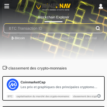
Blockchain Explorer
₿
-Bitcoin
⟠
-Ethereum
Chia Network
Site Internal
classement des crypto-monnaies
0
CoinmarketCap
Les prix et graphiques des principales cryptomonnaies, classées par capitalisation boursière. Accès gratuit aux données actuelles et historiques de Bitcoin ainsi que de milliers d'autres cryptomonnaies.
BTC
capitalisation du marché des crypto-monnaies
classement des crypto-monna