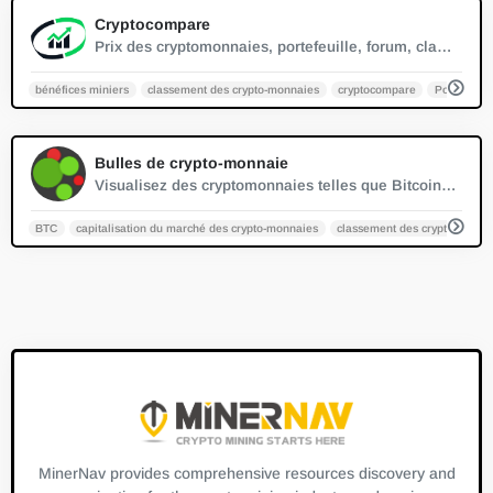
0
Cryptocompare
Prix des cryptomonnaies, portefeuille, forum, classements | CryptoCompare.com
bénéfices miniers
classement des crypto-monnaies
cryptocompare
Portefeuil
0
Bulles de crypto-monnaie
Visualisez des cryptomonnaies telles que Bitcoin ou Ether sur Crypto Bubbles dans un graphique interactif en bulles. Détectez les tendances ou obtenez une vue d'ensemble du marché des cryptomonnaies.
BTC
capitalisation du marché des crypto-monnaies
classement des crypto-monna
MinerNav provides comprehensive resources discovery and