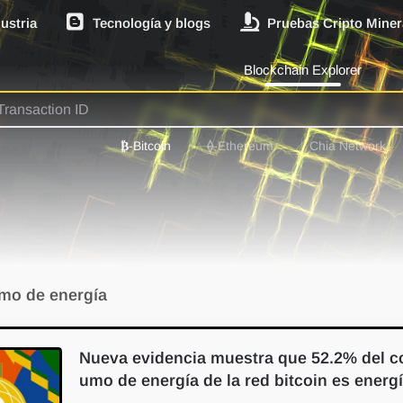
dustria
Tecnología y blogs
Pruebas Cripto Miner
Blockchain Explorer
₿
-Bitcoin
⟠
-Ethereum
Chia Network
mo de energía
Nueva evidencia muestra que 52.2% del c
umo de energía de la red bitcoin es energí
mpia