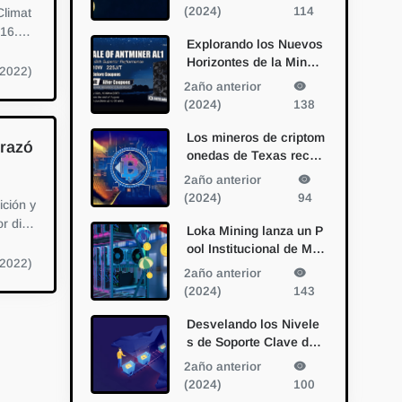
sociación con Bitmain
(2024)
114
Climat
 16.4
Explorando los Nuevos
Horizontes de la Minerí
(2022)
a de Alephium con el A
2año anterior
ntminer AL1 de Bitmain
(2024)
138
Los mineros de criptom
 razó
onedas de Texas recur
ren a la IA: una nueva f
2año anterior
rontera en la diversific
(2024)
94
ición y
ación
r distr
Loka Mining lanza un P
ool Institucional de Min
(2022)
ería de Bitcoin
2año anterior
(2024)
143
Desvelando los Nivele
s de Soporte Clave de
Bitcoin: Perspectivas e
2año anterior
stratégicas de un miner
(2024)
100
o veterano