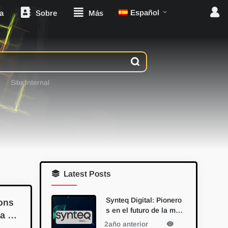
Español
a
Sobre
Más
Site Internal
Latest Posts
Synteq Digital: Pionero
ons
s en el futuro de la min
a li
ería de Bitcoin con la a
2año anterior