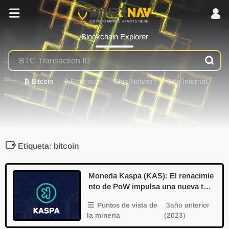
Blockchain Explorer
₿
-Bitcoin
⟠
-Ethereum
Chia Network
Site Internal
Etiqueta: bitcoin
Moneda Kaspa (KAS): El renacimie
nto de PoW impulsa una nueva ten
dencia minera y la innovación tecn
Puntos de vista de
3año anterior
ológica
la minería
(2023)