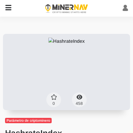
0
458
Parámetro de criptominero