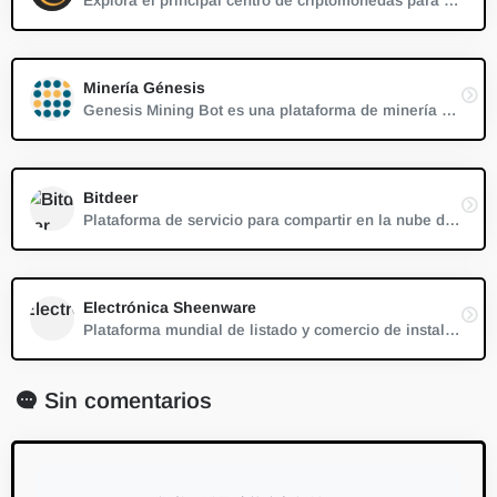
Explora el principal centro de criptomonedas para mantenerte informado sobre las tendencias de precios de Bitcoin a través de nuestros servicios integrales de minería en la nube. Comienza hoy tu viaje al mundo de la minería en la nube de Bitcoin y aprovecha el poder de la tecnología de vanguardia.
Minería Génesis
Genesis Mining Bot es una plataforma de minería en la nube de primer nivel que simplifica la minería de criptomonedas al eliminar la necesidad de contar con hardware personal. Los usuarios pueden comenzar a minar rápidamente con recompensas diarias y tecnología avanzada.
Bitdeer
Plataforma de servicio para compartir en la nube de máquinas de minería de criptomonedas
Electrónica Sheenware
Plataforma mundial de listado y comercio de instalaciones de minería de criptomonedas C2C
Sin comentarios