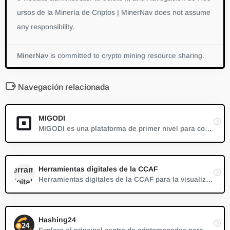
ursos de la Minería de Criptos | MinerNav does not assume
any responsibility.
MinerNav
is committed to crypto mining resource sharing.
Navegación relacionada
MIGODI
MIGODI es una plataforma de primer nivel para comprar potencia de hash y ofrece una solución eficiente y fácil de usar para la minería de criptomonedas. Al simplificar el proceso y eliminar la gestión de hardware, MIGODI permite a los usuarios seleccionar cadenas de bloques, establecer contratos de minería y recibir ingresos directos de las monedas extraídas.
Herramientas digitales de la CCAF
Herramientas digitales de la CCAF para la visualización de datos de minería de Bitcoin
Hashing24