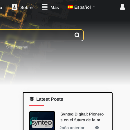
Español
a
Sobre
Más
Site Internal
Latest Posts
Synteq Digital: Pionero
s en el futuro de la min
ería de Bitcoin con la a
2año anterior