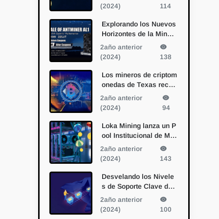
sociación con Bitmain
(2024)
114
Explorando los Nuevos
Horizontes de la Minerí
a de Alephium con el A
2año anterior
ntminer AL1 de Bitmain
(2024)
138
Los mineros de criptom
onedas de Texas recur
ren a la IA: una nueva f
2año anterior
rontera en la diversific
(2024)
94
ación
Loka Mining lanza un P
ool Institucional de Min
ería de Bitcoin
2año anterior
(2024)
143
Desvelando los Nivele
s de Soporte Clave de
Bitcoin: Perspectivas e
2año anterior
stratégicas de un miner
(2024)
100
o veterano