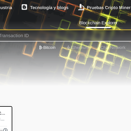
dustria
Tecnología y blogs
Pruebas Cripto Miner
Blockchain Explorer
₿
-Bitcoin
⟠
-Ethereum
Chia Network
0
Billetera de Coinbase
Billetera de Coinbase
monedas
Ethereum
NFT