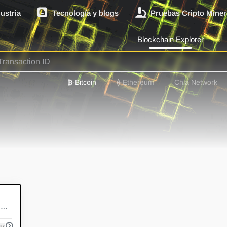
dustria
Tecnología y blogs
Pruebas Cripto Miner
Blockchain Explorer
₿
-Bitcoin
⟠
-Ethereum
Chia Network
0
Sistema de minería Linux que admite múltiples monedas
are asic
Hashrate
la minería de criptos