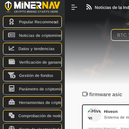
Noticias de la In
Popular Recommend
Noticias de criptominería
Datos y tendencias
Verificación de ganancias
Gestión de fondos
Parámetro de criptominero
firmware asic
Herramientas de criptominería
Hiveon
Comprobación de nodo
asic miner firmware
firmw