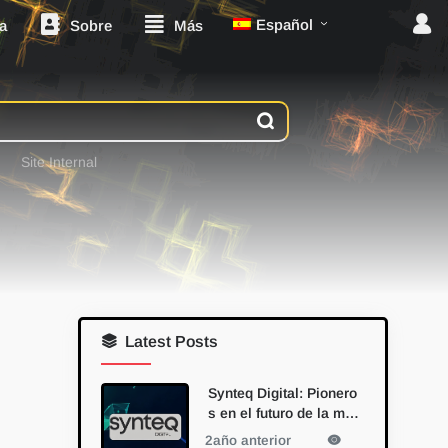
Español
a
Sobre
Más
Site Internal
Latest Posts
Synteq Digital: Pionero
s en el futuro de la min
ería de Bitcoin con la a
2año anterior