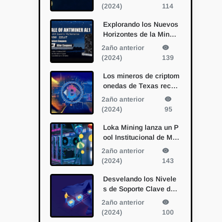
sociación con Bitmain
(2024)
114
Explorando los Nuevos
Horizontes de la Minerí
a de Alephium con el A
2año anterior
ntminer AL1 de Bitmain
(2024)
139
Los mineros de criptom
onedas de Texas recur
ren a la IA: una nueva f
2año anterior
rontera en la diversific
(2024)
95
ación
Loka Mining lanza un P
ool Institucional de Min
ería de Bitcoin
2año anterior
(2024)
143
Desvelando los Nivele
s de Soporte Clave de
Bitcoin: Perspectivas e
2año anterior
stratégicas de un miner
(2024)
100
o veterano