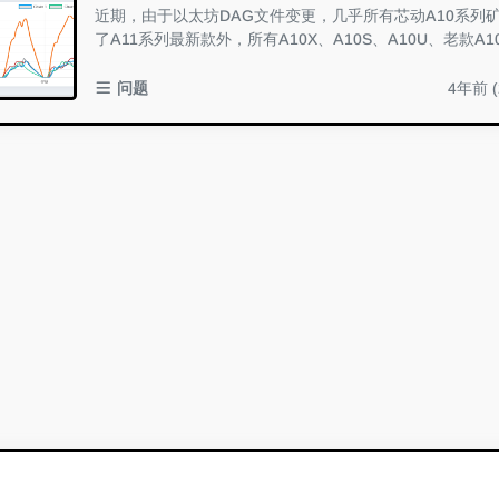
近期，由于以太坊DAG文件变更，几乎所有芯动A10系列
了A11系列最新款外，所有A10X、A10S、A10U、老款A1
法提交正确的ETH挖矿份额。 这意味着A10 Pr...
问题
4年前 (