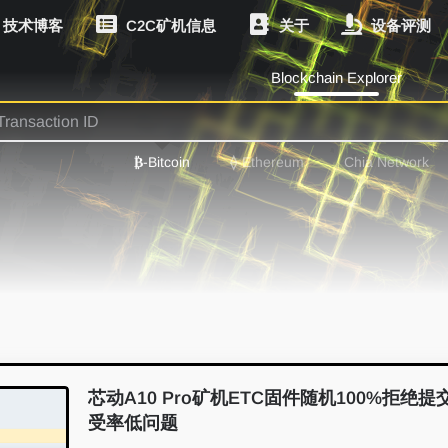
技术博客
C2C矿机信息
关于
设备评测
Blockchain Explorer
₿
-Bitcoin
⟠
-Ethereum
Chia Network
芯动A10 Pro矿机ETC固件随机100%拒绝提
受率低问题