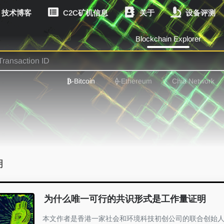
技术博客
C2C矿机信息
关于
设备评测
Blockchain Explorer
₿
-Bitcoin
⟠
-Ethereum
Chia Network
明
为什么唯一可行的共识形式是工作量证明
本文作者是香港一家社会和环境科技初创公司的联合创始人Pi