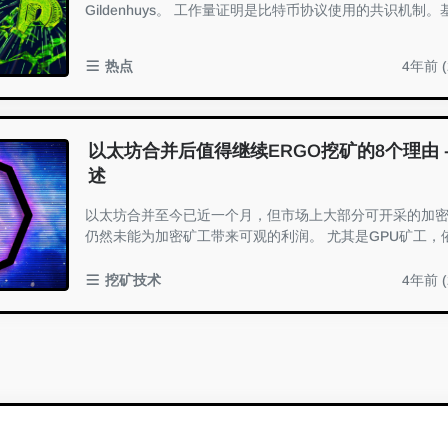
Gildenhuys。 工作量证明是比特币协议使用的共识机制。基本
上，这意味着必须做一些工作来证明...
热点
4年前 (
以太坊合并后值得继续ERGO挖矿的8个理由 -
述
以太坊合并至今已近一个月，但市场上大部分可开采的加
仍然未能为加密矿工带来可观的利润。 尤其是GPU矿工，
在的收益水平，在大多数平民电价矿工...
挖矿技术
4年前 (