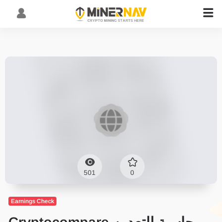
501
0
Earnings Check