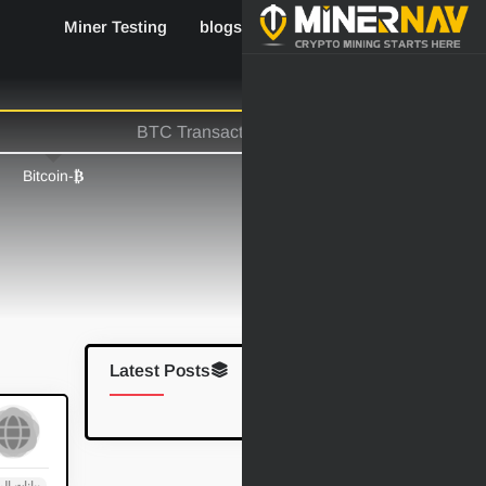
Miner Testing
blogs
Industry News
-Bitcoin
₿
Latest Posts
بيانات الر