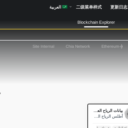
更新日志
二级菜单样式
العربية
Blockchain Explorer
Site Internal
Chia Network
-Ethereum
⟠
0
بيانات الرياح العالمية
أطلس الرياح العالمي ابدأ فو...
ياح العالمية
خريطة موارد الرياح