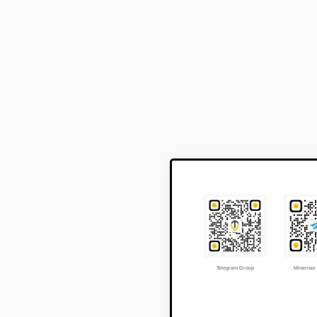
Telegram Group
Minernav