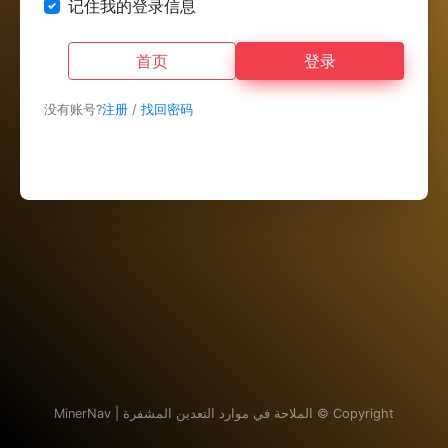
记住我的登录信息
首页
登录
没有账号?
注册
/
找回密码
Copyright ©
الملاحة في موارد التعدين المشفرة | MinerNav