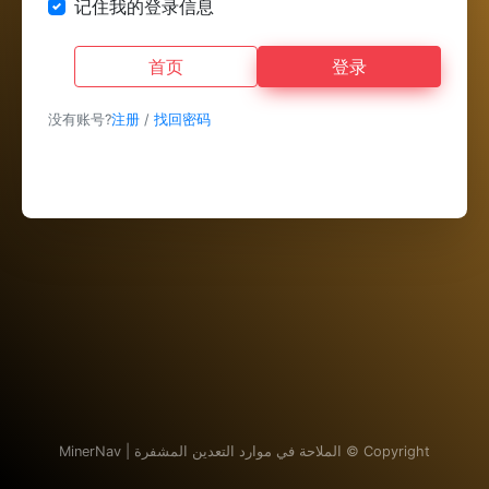
记住我的登录信息
首页
登录
没有账号?
注册
/
找回密码
Copyright ©
الملاحة في موارد التعدين المشفرة | MinerNav