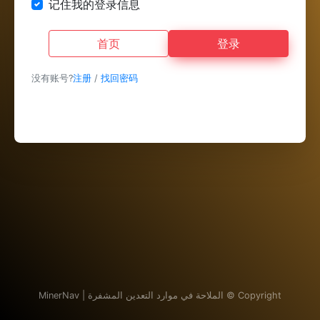
记住我的登录信息
首页
登录
没有账号?
注册
/
找回密码
Copyright ©
الملاحة في موارد التعدين المشفرة | MinerNav