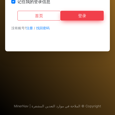
记住我的登录信息
首页
登录
没有账号?
注册
/
找回密码
Copyright ©
الملاحة في موارد التعدين المشفرة | MinerNav